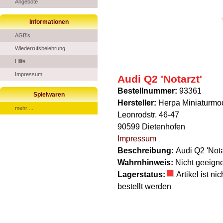
Angebote
Informationen
AGB's
Wiederrufsbelehrung
Hilfe
Impressum
Audi Q2 'Notarzt'
Bestellnummer:
93361
Spielwaren
Hersteller:
Herpa Miniaturm
mehr ...
Leonrodstr. 46-47
90599 Dietenhofen
Impressum
Beschreibung:
Audi Q2 'Nota
Wahrnhinweis:
Nicht geeigne
Lagerstatus:
Artikel ist n
bestellt werden