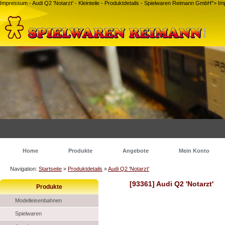
Impressum - Audi Q2 'Notarzt' - Kleinteile - Produktdetails - Spielwaren Reimann GmbH">
Im
Home
Produkte
Angebote
Mein Konto
Navigation:
Startseite
»
Produktdetails
»
Audi Q2 'Notarzt'
[93361] Audi Q2 'Notarzt'
Produkte
Modelleisenbahnen
Spielwaren