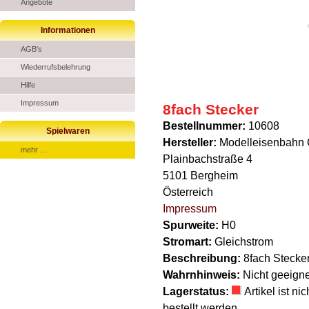
Angebote
Informationen
AGB's
Wiederrufsbelehrung
Hilfe
Impressum
8fach Stecker
Bestellnummer:
10608
Spielwaren
Hersteller:
Modelleisenbahn
mehr ...
Plainbachstraße 4
5101 Bergheim
Österreich
Impressum
Spurweite:
H0
Stromart:
Gleichstrom
Beschreibung:
8fach Stecke
Wahrnhinweis:
Nicht geeigne
Lagerstatus:
Artikel ist n
bestellt werden