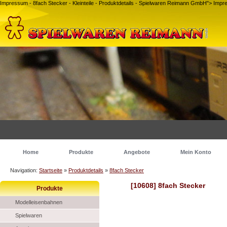
Impressum - 8fach Stecker - Kleinteile - Produktdetails - Spielwaren Reimann GmbH">
Impre
Home
Produkte
Angebote
Mein Konto
Navigation:
Startseite
»
Produktdetails
»
8fach Stecker
[10608] 8fach Stecker
Produkte
Modelleisenbahnen
Spielwaren