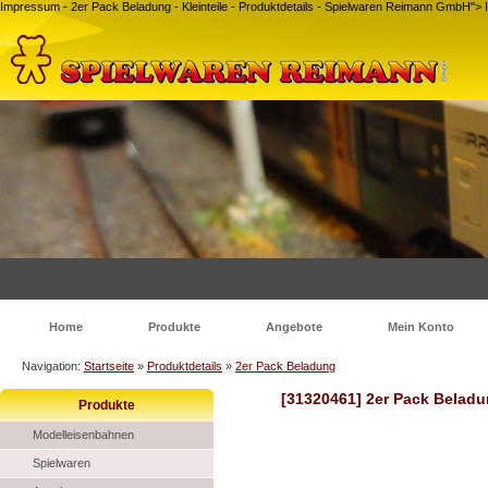
Impressum - 2er Pack Beladung - Kleinteile - Produktdetails - Spielwaren Reimann GmbH">
Home
Produkte
Angebote
Mein Konto
Navigation:
Startseite
»
Produktdetails
»
2er Pack Beladung
[31320461] 2er Pack Belad
Produkte
Modelleisenbahnen
Spielwaren