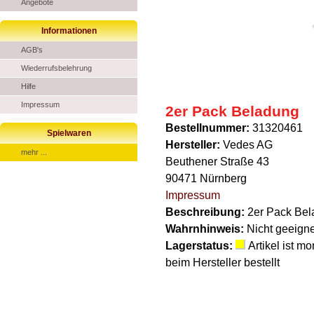
Angebote
Informationen
AGB's
Wiederrufsbelehrung
Hilfe
Impressum
2er Pack Beladung
Bestellnummer:
31320461
Spielwaren
Hersteller:
Vedes AG
mehr ...
Beuthener Straße 43
90471 Nürnberg
Impressum
Beschreibung:
2er Pack Be
Wahrnhinweis:
Nicht geeigne
Lagerstatus:
Artikel ist m
beim Hersteller bestellt