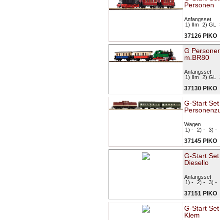
Personen
Anfangsset
1) IIm
2) GL
37126 PIKO
G Personen
m.BR80
Anfangsset
1) IIm
2) GL
37130 PIKO
G-Start Set
Personenz
Wagen
1) -
2) -
3) -
37145 PIKO
G-Start Se
Diesello
Anfangsset
1) -
2) -
3) -
37151 PIKO
G-Start Se
Klem