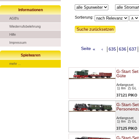
Informationen
Sortierung:
AGB's
Wiederrufsbelehrung
Hilfe
Impressum
Seite
«
‹
635
636
637
Spielwaren
mehr ...
G-Start Set
Güte
Anfangsset
1) IIm
2) GL
37121 PIKO
G-Start-Set
Personenz
Anfangsset
1) IIm
2) GL
37125 PIKO
G-Start-Set