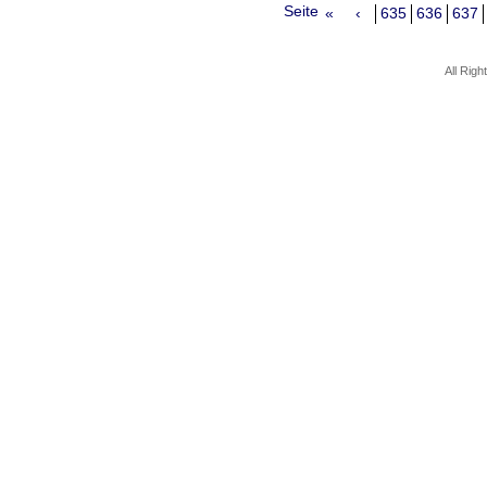
Seite
«
‹
635
636
637
All Rig