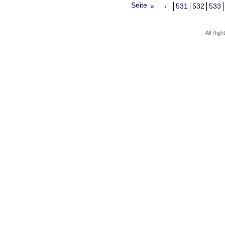
Seite
«
‹
531
532
533
All Rig