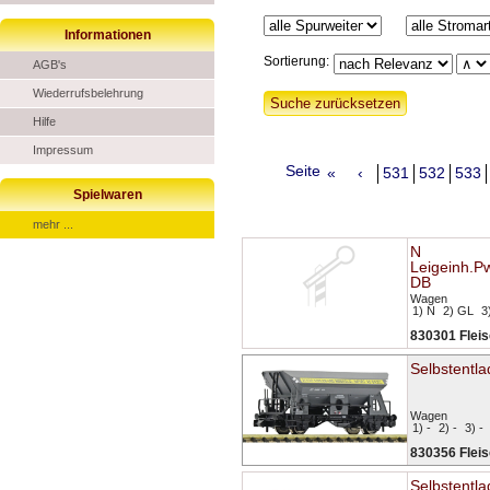
Informationen
Sortierung:
AGB's
Wiederrufsbelehrung
Hilfe
Impressum
Seite
«
‹
531
532
533
Spielwaren
mehr ...
N
Leigeinh.
DB
Wagen
1) N
2) GL
3
830301 Flei
Selbstentl
Wagen
1) -
2) -
3) -
830356 Flei
Selbstentl