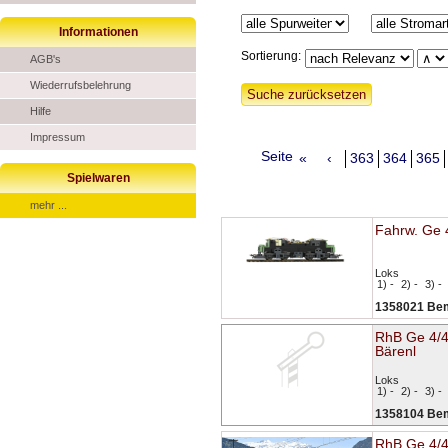
Informationen
Sortierung:
AGB's
Wiederrufsbelehrung
Hilfe
Impressum
Seite
«
‹
363
364
365
Spielwaren
mehr ...
Fahrw. Ge 
Loks
1) -
2) -
3) -
1358021 Be
RhB Ge 4/4
Bärenl
Loks
1) -
2) -
3) -
1358104 Be
RhB Ge 4/4