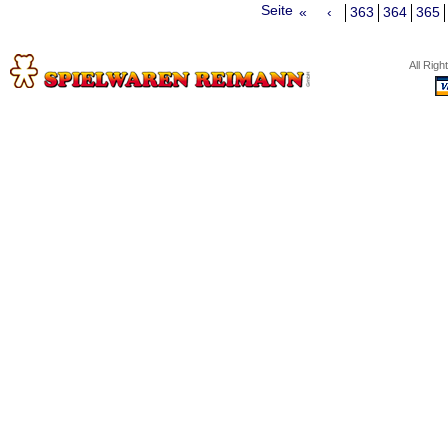
Seite
«
‹
363
364
365
All Rig