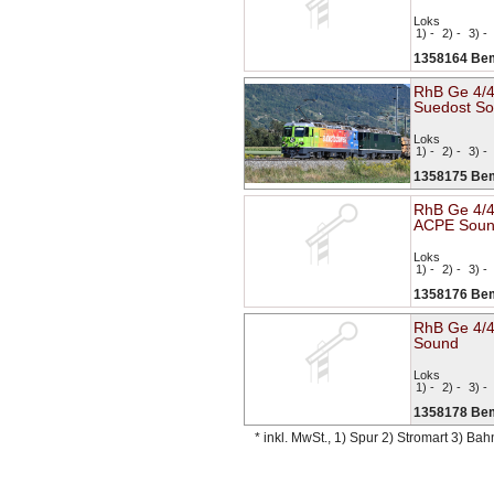
Loks
1) -
2) -
3) -
1358164 Be
RhB Ge 4/4
Suedost S
Loks
1) -
2) -
3) -
1358175 Be
RhB Ge 4/4
ACPE Sou
Loks
1) -
2) -
3) -
1358176 Be
RhB Ge 4/4
Sound
Loks
1) -
2) -
3) -
1358178 Be
* inkl. MwSt., 1) Spur 2) Stromart 3) Ba