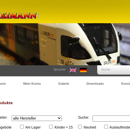
Sprache:
Suche
bote
Mein Konto
Galerie
Downloads
Konta
odukte
eller:
Suche:
gebote
Am Lager
Kinder < 15
Neuheit
Auslaufmode