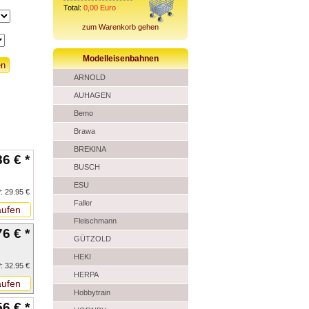
Total:
0,00
Euro
zum Warenkorb gehen
Modelleisenbahnen
ARNOLD
AUHAGEN
Bemo
Brawa
BREKINA
86 € *
BUSCH
ESU
: 29.95 €
Faller
ufen
Fleischmann
76 € *
GÜTZOLD
HEKI
: 32.95 €
HERPA
ufen
Hobbytrain
56 € *