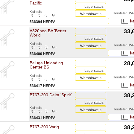
Pacific
Lagerstatus
Kleinteile
Hersteller UVP
Warnhinweis
1) -
2) -
3) -
4) -
ka
536394 HERPA
33,
A320neo BA 'Better
World'
Lagerstatus
Kleinteile
Hersteller UVP
Warnhinweis
1) -
2) -
3) -
4) -
ka
536400 HERPA
28,
Beluga Unloading
Center BS
Lagerstatus
Kleinteile
Hersteller UVP
Warnhinweis
1) -
2) -
3) -
4) -
ka
536417 HERPA
38,
B767-200 Delta 'Spirit'
Lagerstatus
Kleinteile
Hersteller UVP
Warnhinweis
1) -
2) -
3) -
4) -
ka
536431 HERPA
38,
B767-200 Varig