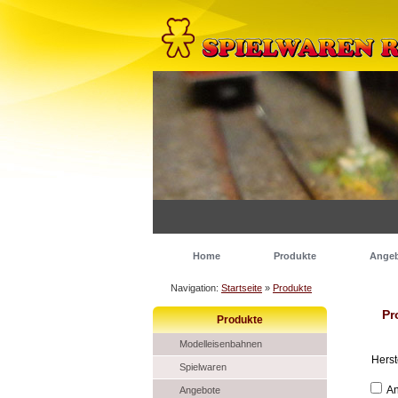
Home
Produkte
Ange
Navigation:
Startseite
»
Produkte
Pr
Produkte
Modelleisenbahnen
Herst
Spielwaren
An
Angebote