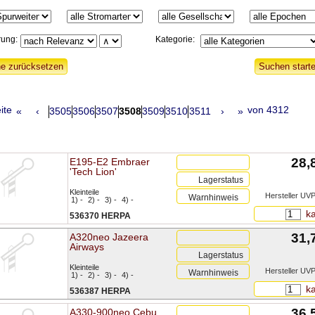
rung:
Kategorie:
ite
von 4312
«
‹
3505
3506
3507
3508
3509
3510
3511
›
»
28,
E195-E2 Embraer
'Tech Lion'
Lagerstatus
Kleinteile
Hersteller UVP
Warnhinweis
1) -
2) -
3) -
4) -
ka
536370 HERPA
31,
A320neo Jazeera
Airways
Lagerstatus
Kleinteile
Hersteller UVP
Warnhinweis
1) -
2) -
3) -
4) -
ka
536387 HERPA
36,
A330-900neo Cebu