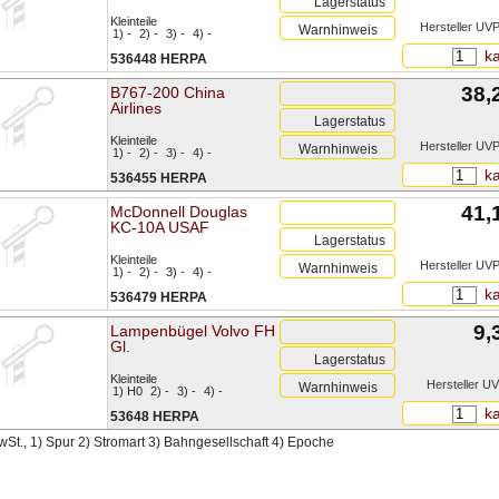
Lagerstatus
Kleinteile
Hersteller UVP
Warnhinweis
1) -
2) -
3) -
4) -
ka
536448 HERPA
38,
B767-200 China
Airlines
Lagerstatus
Kleinteile
Hersteller UVP
Warnhinweis
1) -
2) -
3) -
4) -
ka
536455 HERPA
41,
McDonnell Douglas
KC-10A USAF
Lagerstatus
Kleinteile
Hersteller UVP
Warnhinweis
1) -
2) -
3) -
4) -
ka
536479 HERPA
9,
Lampenbügel Volvo FH
Gl.
Lagerstatus
Kleinteile
Hersteller UV
Warnhinweis
1) H0
2) -
3) -
4) -
ka
53648 HERPA
MwSt., 1) Spur 2) Stromart 3) Bahngesellschaft 4) Epoche