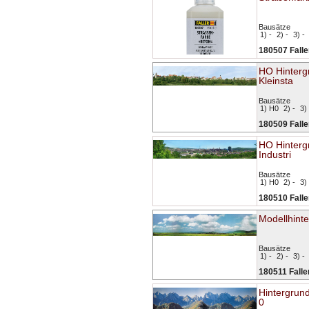
Bausätze
1) -
2) -
3) -
180507 Falle
HO Hinterg
Kleinsta
Bausätze
1) H0
2) -
3) 
180509 Falle
HO Hinterg
Industri
Bausätze
1) H0
2) -
3) 
180510 Falle
Modellhint
Bausätze
1) -
2) -
3) -
180511 Falle
Hintergrun
0