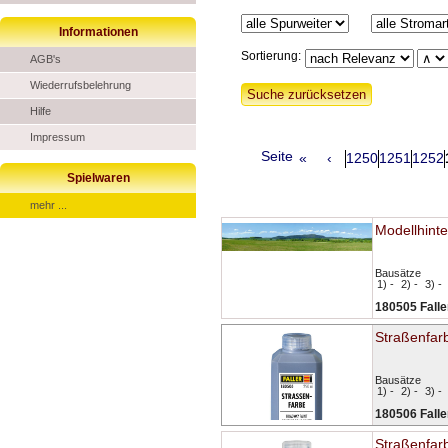
Informationen
Sortierung:
AGB's
Wiederrufsbelehrung
Hilfe
Impressum
Seite
«
‹
1250
1251
1252
Spielwaren
mehr ...
Modellhint
Bausätze
1) -
2) -
3) -
180505 Falle
Straßenfar
Bausätze
1) -
2) -
3) -
180506 Falle
Straßenfarb