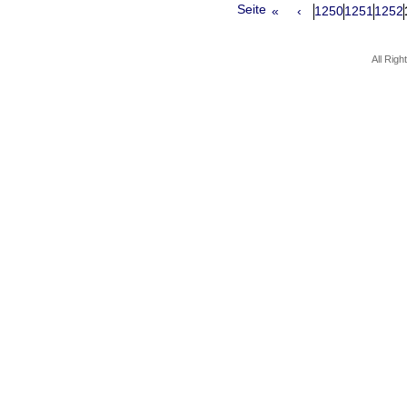
Seite
«
‹
1250
1251
1252
All Rig